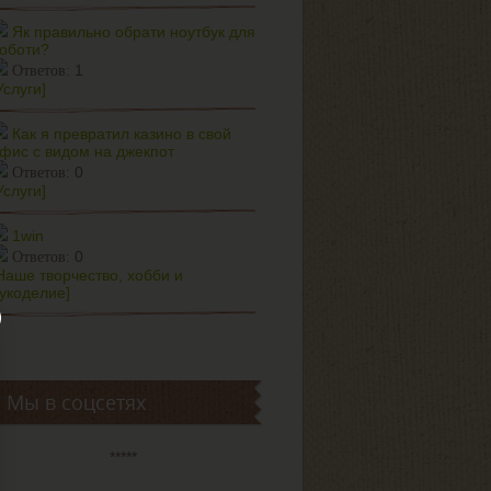
Як правильно обрати ноутбук для
оботи?
1
Ответов:
Услуги]
Как я превратил казино в свой
фис с видом на джекпот
0
Ответов:
Услуги]
1win
0
Ответов:
Наше творчество, хобби и
укоделие]
Мы в соцсетях
*****