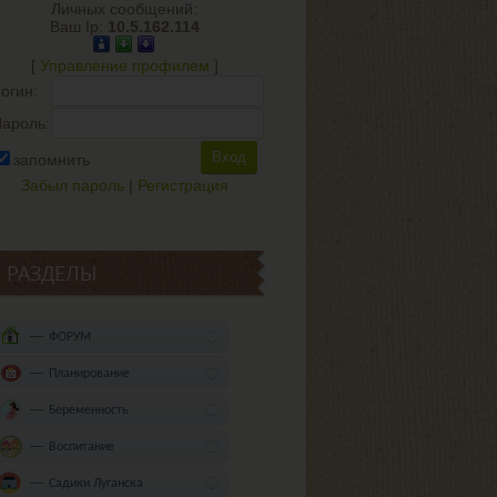
Личных сообщений:
Ваш Ip:
10.5.162.114
[
Управление профилем
]
огин:
ароль:
запомнить
Забыл пароль
|
Регистрация
РАЗДЕЛЫ
ФОРУМ
Планирование
Беременность
Воспитание
Садики Луганска