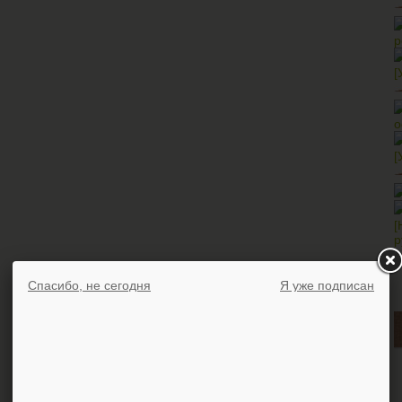
р
[
о
[
[
р
Спасибо, не сегодня
Я уже подписан