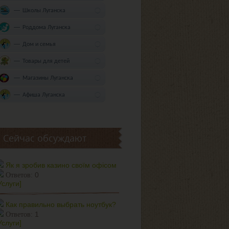
Школы Луганска
Роддома Луганска
Дом и семья
Товары для детей
Магазины Луганска
Афиша Луганска
Сейчас обсуждают
Як я зробив казино своїм офісом
0
Ответов:
Услуги]
Как правильно выбрать ноутбук?
1
Ответов:
Услуги]