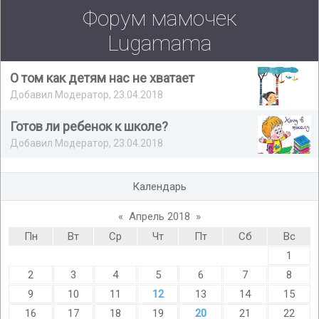
Форум мамочек
Lugamama
О том как детям нас не хватает
Добавил Модератор, 23.04.2018
Готов ли ребенок к школе?
Добавил Модератор, 23.04.2018
Календарь
«
Апрель 2018
»
Пн
Вт
Ср
Чт
Пт
Сб
Вс
1
2
3
4
5
6
7
8
9
10
11
12
13
14
15
16
17
18
19
20
21
22