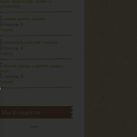
Наше творчество, хобби и
укоделие]
новые крипто казино
0
Ответов:
Услуги]
официальный сайт vavada
0
Ответов:
Услуги]
Моята среща с крипто казино
онус
0
Ответов:
Услуги]
Мы в соцсетях
*****