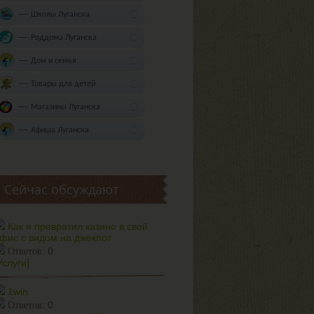
Школы Луганска
Роддома Луганска
Дом и семья
Товары для детей
Магазины Луганска
Афиша Луганска
Сейчас обсуждают
Как я превратил казино в свой
фис с видом на джекпот
0
Ответов:
Услуги]
1win
0
Ответов: