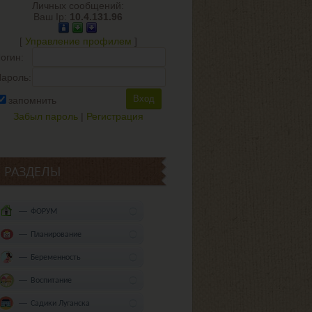
Личных сообщений:
Ваш Ip:
10.4.131.96
[
Управление профилем
]
огин:
ароль:
запомнить
Забыл пароль
|
Регистрация
РАЗДЕЛЫ
ФОРУМ
Планирование
Беременность
Воспитание
Садики Луганска