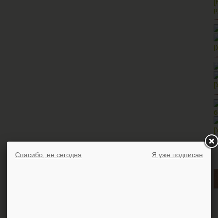
[
р
[
[
б
[
Спасибо, не сегодня
Я уже подписан