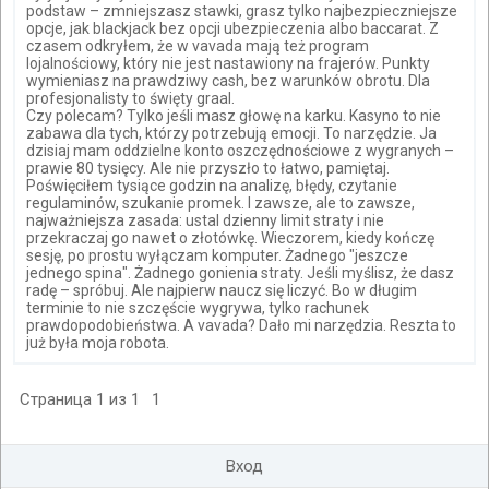
podstaw – zmniejszasz stawki, grasz tylko najbezpieczniejsze
opcje, jak blackjack bez opcji ubezpieczenia albo baccarat. Z
czasem odkryłem, że w vavada mają też program
lojalnościowy, który nie jest nastawiony na frajerów. Punkty
wymieniasz na prawdziwy cash, bez warunków obrotu. Dla
profesjonalisty to święty graal.
Czy polecam? Tylko jeśli masz głowę na karku. Kasyno to nie
zabawa dla tych, którzy potrzebują emocji. To narzędzie. Ja
dzisiaj mam oddzielne konto oszczędnościowe z wygranych –
prawie 80 tysięcy. Ale nie przyszło to łatwo, pamiętaj.
Poświęciłem tysiące godzin na analizę, błędy, czytanie
regulaminów, szukanie promek. I zawsze, ale to zawsze,
najważniejsza zasada: ustal dzienny limit straty i nie
przekraczaj go nawet o złotówkę. Wieczorem, kiedy kończę
sesję, po prostu wyłączam komputer. Żadnego "jeszcze
jednego spina". Żadnego gonienia straty. Jeśli myślisz, że dasz
radę – spróbuj. Ale najpierw naucz się liczyć. Bo w długim
terminie to nie szczęście wygrywa, tylko rachunek
prawdopodobieństwa. A vavada? Dało mi narzędzia. Reszta to
już była moja robota.
Страница
1
из
1
1
Вход